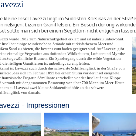
avezzi
e kleine Insel Lavezzi liegt im Südosten Korsikas an der Straß
n rießigen, bizarren Granitfelsen. Ein Besuch der urig wirken
sel sollte man sich bei einem Segeltörn nicht entgehen lassen
vezzi wurde 1982 zum Naturschutzgebiet erklärt und ist nahezu unbewohnt.
e Insel hat einige wunderschöne Strände mit türkisfarbenem Meer und
ißem Sand zu bieten, die bestens zum baden geeignet sind. Auf Lavezzi gibt
 eine einmalige Vegetation aus duftenden Wildkräutern, Lorbeer und Myrrthe
d außergewöhnliche Blumen. Ein Spaziergang durch die wilde Vegetation
d die rießigen Granitfelsen ist unbedingt zu empfehlen.
kannt ist Lavezzi auch durch das schwerste Schiffsunglück in der Straße von
nifacio, das sich im Februar 1855 bei einem Sturm vor der Insel ereignete.
 französische Fregatte Sémillante zerschellte vor der Insel auf eine Klippe
d versank mit der gesammten Besatzung von über 700 Mann im Meer. Heute
innern auf Lavezzi zwei kleine Soldatenfriedhöfe an das schwere
hiffsunglück von damals.
avezzi - Impressionen