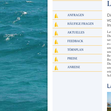
L
Di
ANFRAGEN
vo
HÄUFIGE FRAGEN
In
La
AKTUELLES
Di
we
FEEDBACK
es
un
TÖRNPLAN
un
Be
PREISE
Bo
Die
ANREISE
un
er
Sc
L